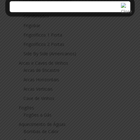
Combinado de Encastre
Combinados
Frigobar
Frigoríficos 1 Porta
Frigoríficos 2 Portas
Side By Side (Americanos)
Arcas e Caves de Vinhos
Arcas de Encastre
Arcas Horizontais
Arcas Verticais
Cave de Vinhos
Fogões
Fogões a Gás
Aquecimento de Águas
Bombas de Calor