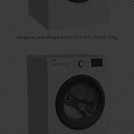
Máquina Lavar Roupa BEKO WTA10712XSWR 10Kg