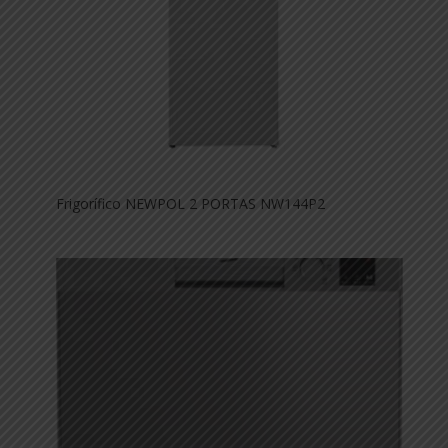
Frigorífico NEWPOL 2 PORTAS NW144P2