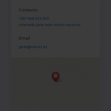
Contacto
+351 968 523 947
chamada para rede móvel nacional
Email
geral@satvez.pt