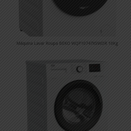
Máquina Lavar Roupa BEKO WQP10747XSWDR 10Kg