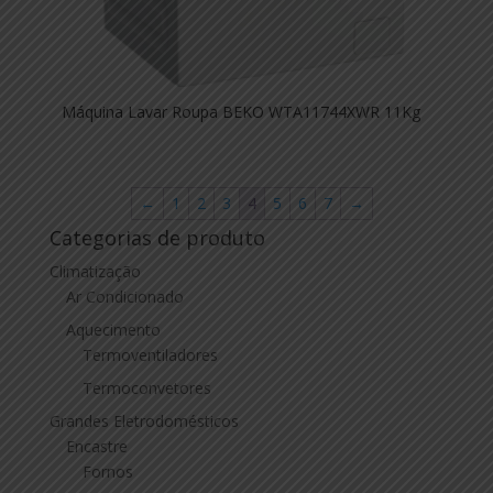
Máquina Lavar Roupa BEKO WTA11744XWR 11Kg
←
1
2
3
4
5
6
7
→
Categorias de produto
Climatização
Ar Condicionado
Aquecimento
Termoventiladores
Termoconvetores
Grandes Eletrodomésticos
Encastre
Fornos