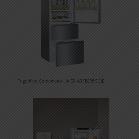
Frigorífico Combinado HAIER A3FE835CGJE