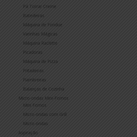
Pá Torrar Creme
Batedeiras
Máquina de Fondue
Varinhas Mágicas
Máquina Raclette
Picadoras
Máquina de Pizza
Fritadeiras
Fiambreiras
Balanças de Cozinha
Micro-ondas Mini-Fornos
Mini Fornos
Micro-ondas com Grill
Micro-ondas
Aspiração