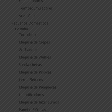
Esquentadores
Termoacumuladores
Acessórios
Pequenos Domésticos
Cozinha
Torradeiras
Máquina de Crepes
Grelhadores
Máquina de Waffles
Sandwicheiras
Máquina de Pipocas
Jarros Elétricos
Máquina de Panquecas
Liquidificadores
Máquina de fazer sumos
Panelas Elétricas