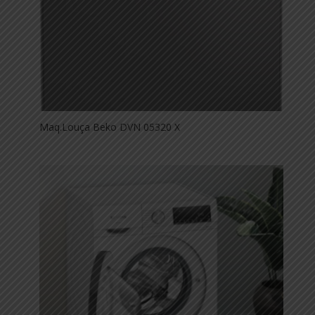
Maq.Louça Beko DVN 05320 X