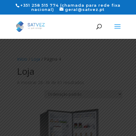
+351 258 515 774 (chamada para rede fixa
nacional)
geral@satvez.pt
Início
/
Loja
/ Página 4
Loja
A mostrar 28–36 de 61 resultados