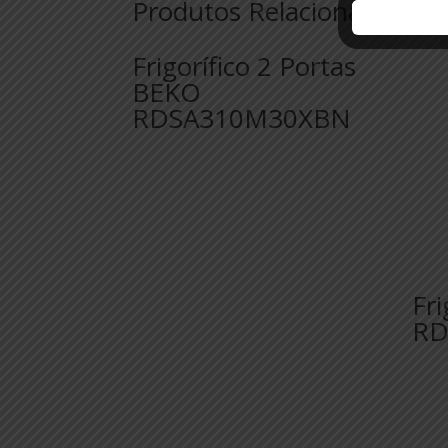
Produtos Relacionados
Frigorífico 2 Portas
BEKO
RDSA310M30XBN
Fri
RD