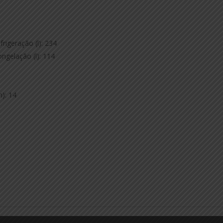
rigeração (l): 234
ngelação (l): 114
): 14