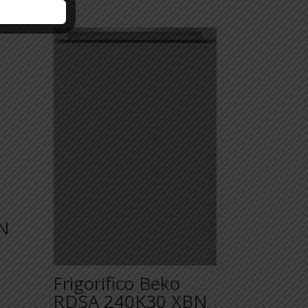
N
Frigorifico Beko
RDSA 240K30 XBN