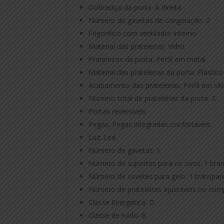
Dobradiça da porta: Á direita
Número de gavetas de congelação: 2
Frigorífico com ventilador interno
Material das prateleiras: Vidro
Prateleiras da porta: Perfil em metal
Material das prateleiras da porta: Plástico 
Acabamento das prateleiras: Perfil em sil
Número total de prateleiras da porta: 3
Portas reversíveis
Pegas: Pegas integradas confortáveis
Luz: Led
Número de gavetas: 1
Número de suportes para os ovos: 1 bra
Número de covetes para gelo: 1 transpar
Número de prateleiras ajustáveis no comp
Classe Energética: D
Classe de ruído: B