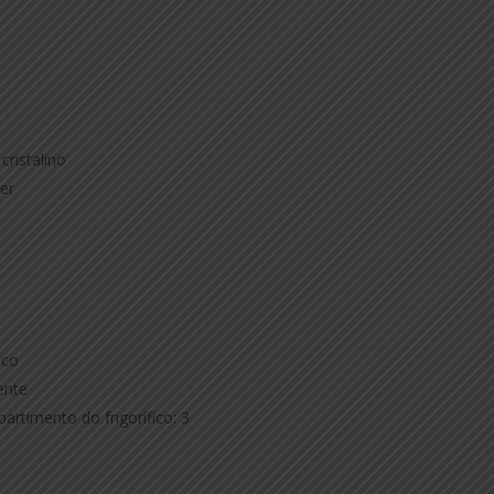
cristalino
ver
nco
ente
artimento do frigorífico: 3