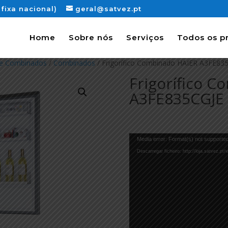
fixa nacional)
geral@satvez.pt
Home
Sobre nós
Serviços
Todos os p
s e Combinados
/
Combinados
/ Frigorífico Combinado HAIER A3FE83
Frigorífico 
A3FE835CGJE
Reprodutor
Media error: Format(s) not supported
de
Descarregar ficheiro: http://loja.satvez.p
vídeo