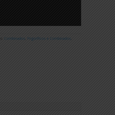
as:
Combinados
,
Frigoríficos e Combinados
,