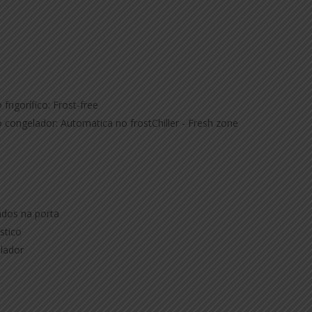
rigorífico: Frost-free
congelador: Automatica no frostChiller - Fresh zone
dos na porta
ústico
elador