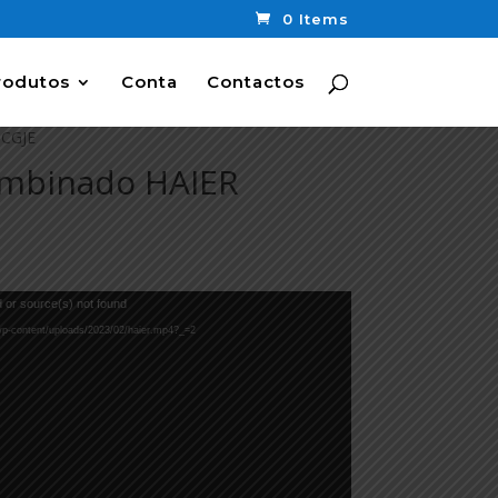
0 Items
rodutos
Conta
Contactos
5CGJE
Combinado HAIER
 or source(s) not found
t/wp-content/uploads/2023/02/haier.mp4?_=2