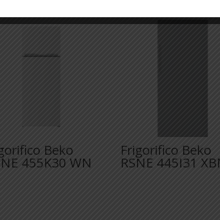
gorifico Beko
Frigorifico Beko
NE 455K30 WN
RSNE 445I31 XB