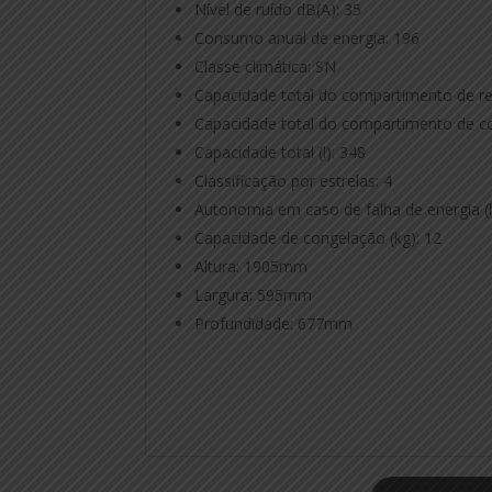
Nível de ruído dB(A): 35
Consumo anual de energia: 196
Classe climática: SN
Capacidade total do compartimento de ref
Capacidade total do compartimento de co
Capacidade total (l): 348
Classificação por estrelas: 4
Autonomia em caso de falha de energia (h
Capacidade de congelação (kg): 12
Altura: 1905mm
Largura: 595mm
Profundidade: 677mm