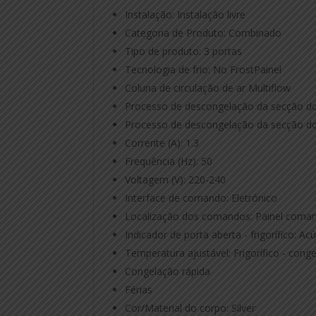
Instalação: Instalação livre
Categoria de Produto: Combinado
Tipo de produto: 3 portas
Tecnologia de frio: No FrostPainel
Coluna de circulação de ar Multiflow
Processo de descongelação da secção do f
Processo de descongelação da secção do 
Corrente (A): 1.3
Frequência (Hz): 50
Voltagem (V): 220-240
Interface de comando: Eletrónico
Localização dos comandos: Painel coman
Indicador de porta aberta - frigorífico: Ac
Temperatura ajustável: Frigorífico - cong
Congelação rápida
Férias
Cor/Material do corpo: Silver