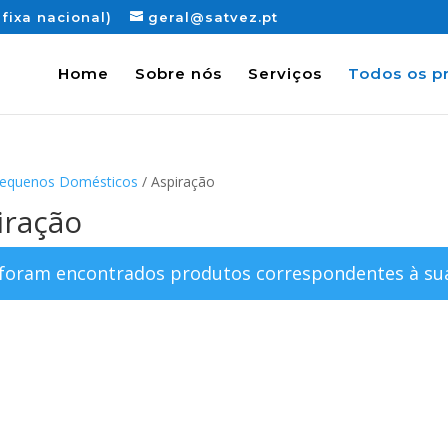
fixa nacional)
geral@satvez.pt
Home
Sobre nós
Serviços
Todos os p
equenos Domésticos
/ Aspiração
iração
foram encontrados produtos correspondentes à sua