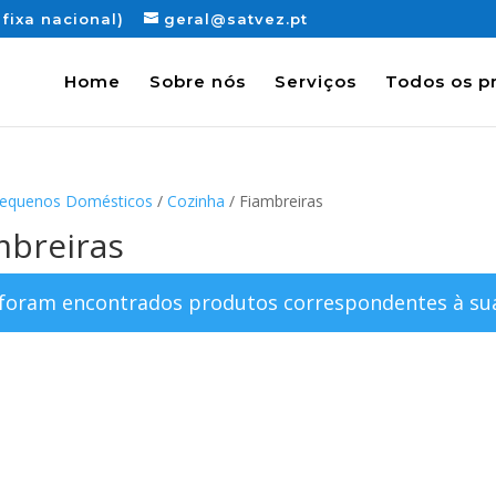
fixa nacional)
geral@satvez.pt
Home
Sobre nós
Serviços
Todos os p
equenos Domésticos
/
Cozinha
/ Fiambreiras
mbreiras
foram encontrados produtos correspondentes à sua