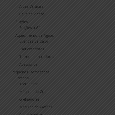
Arcas Verticais
Cave de Vinhos
Fogões
Fogões a Gás
Aquecimento de Águas
Bombas de Calor
Esquentadores
Termoacumuladores
Acessórios
Pequenos Domésticos
Cozinha
Torradeiras
Máquina de Crepes
Grelhadores
Máquina de Waffles
Sandwicheiras