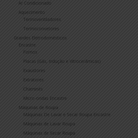
Ar Condicionado
Aquecimento
Termoventiladores
Termoconvetores
Grandes Eletrodomésticos
Encastre
Fornos
Placas (Gás, Indução e Vitrocerâmicas)
Exaustores
Extratores
Chaminés
Micro-ondas Encastre
Máquinas de Roupa
Máquinas De Lavar e Secar Roupa Encastre
Máquinas de Lavar Roupa
Máquinas de Secar Roupa