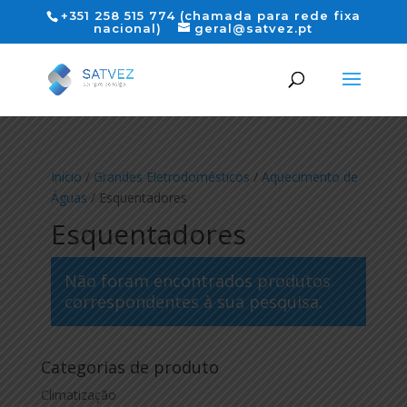
+351 258 515 774 (chamada para rede fixa
nacional)
geral@satvez.pt
Início
/
Grandes Eletrodomésticos
/
Aquecimento de
Águas
/ Esquentadores
Esquentadores
Não foram encontrados produtos
correspondentes à sua pesquisa.
Categorias de produto
Climatização