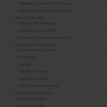
Máquinas De Lavar e Secar Roupa
Máquinas de Lavar Roupa Encastre
Máquinas de Loiça
Máquinas de Lavar Loiça
Máquinas Loiça Encastre
Acessórios Máquinas Lavar Loiça
Frigoríficos e Combinados
Combinado de Encastre
Combinados
Frigobar
Frigoríficos 1 Porta
Frigoríficos 2 Portas
Side By Side (Americanos)
Arcas e Caves de Vinhos
Arcas de Encastre
Arcas Horizontais