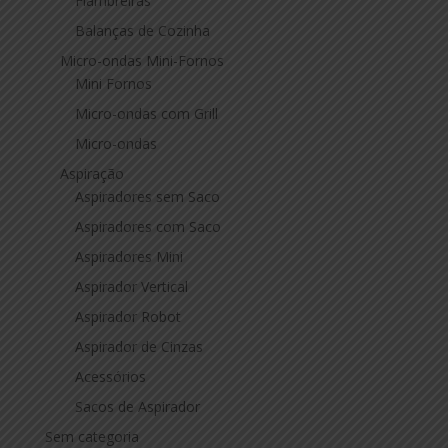
Fiambreiras
Balanças de Cozinha
Micro-ondas Mini-Fornos
Mini Fornos
Micro-ondas com Grill
Micro-ondas
Aspiração
Aspiradores sem Saco
Aspiradores com Saco
Aspiradores Mini
Aspirador Vertical
Aspirador Robot
Aspirador de Cinzas
Acessórios
Sacos de Aspirador
Sem categoria