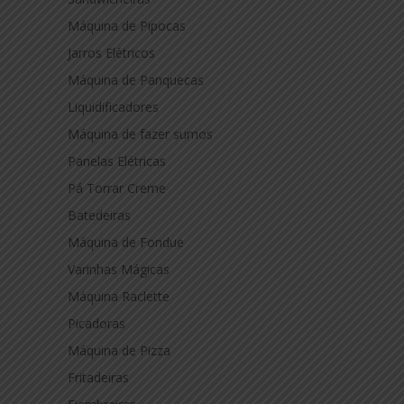
Máquina de Pipocas
Jarros Elétricos
Máquina de Panquecas
Liquidificadores
Máquina de fazer sumos
Panelas Elétricas
Pá Torrar Creme
Batedeiras
Máquina de Fondue
Varinhas Mágicas
Máquina Raclette
Picadoras
Máquina de Pizza
Fritadeiras