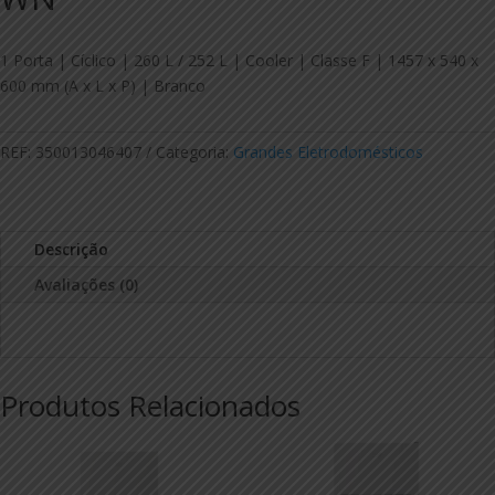
1 Porta | Cíclico | 260 L / 252 L | Cooler | Classe F | 1457 x 540 x
600 mm (A x L x P) | Branco
REF:
350013046407
Categoria:
Grandes Eletrodomésticos
Descrição
Avaliações (0)
Produtos Relacionados