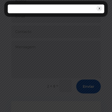
=
2 + 8
Enviar