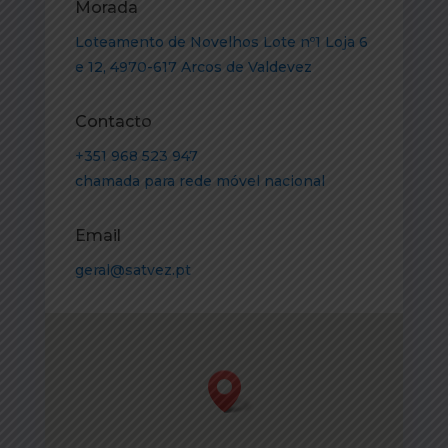
Morada
Loteamento de Novelhos Lote nº1 Loja 6
e 12, 4970-617 Arcos de Valdevez
Contacto
+351 968 523 947
chamada para rede móvel nacional
Email
geral@satvez.pt