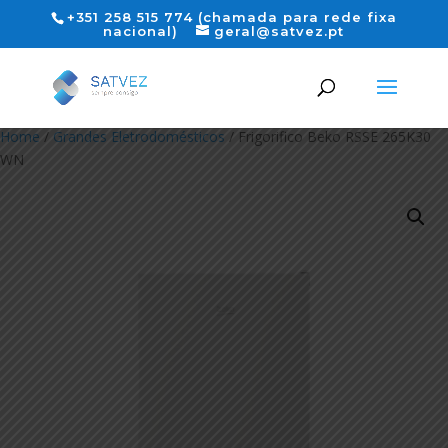
+351 258 515 774 (chamada para rede fixa
nacional)
geral@satvez.pt
Home
/
Grandes Eletrodomésticos
/ Frigorifico Beko RSSE 265K30
WN