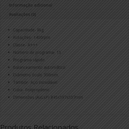
Informação adicional
Avaliações (0)
Capacidade- 8kg
Rotações- 1400rpm
Classe- A+++
Número de programa- 15
Programa rápido
Balanceamento automático
Diâmetro óculo 300mm.
Tambor- Aço inoxidável
Cuba- Polipropileno
Dimensões (AxLxP) 845x597x557mm
Produtos Relacionados