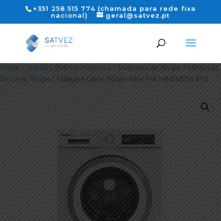
+351 258 515 774 (chamada para rede fixa
nacional)
geral@satvez.pt
Home
/
Grandes Eletrodomésticos
/
Máquinas de Roupa
/
Máquinas
de Lavar Roupa
/ Máquina Lavar Roupa New Pol 14NEMES8 8KG