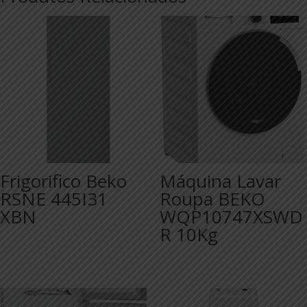
Frigorifico Beko
Máquina Lavar
RSNE 445I31
Roupa BEKO
XBN
WQP10747XSWD
R 10Kg