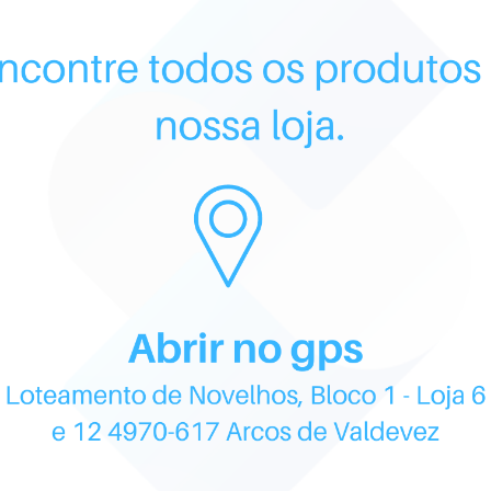
Representan
gold energy