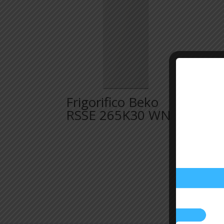
Frigorifico Beko
Má
RSSE 265K30 WN
Ro
F4
12