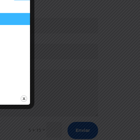
=
5 + 15
Enviar