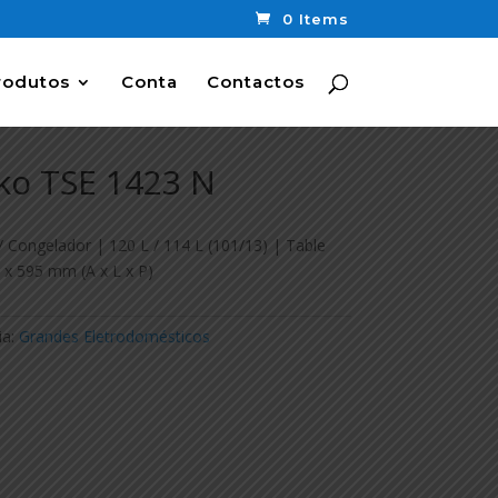
0 Items
rodutos
Conta
Contactos
eko TSE 1423 N
S/ Congelador | 120 L / 114 L (101/13) | Table
 x 595 mm (A x L x P)
ia:
Grandes Eletrodomésticos