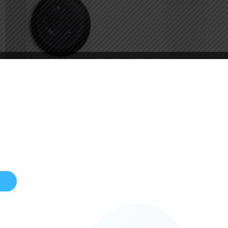
quina Lavar
Máquina Lavar
upa LG
Roupa Zanussi
WV5012S0W
LINDO 100 7Kg
KG
(carga superior)