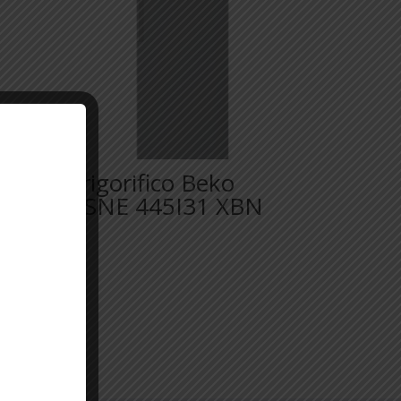
Frigorifico Beko
RSNE 445I31 XBN