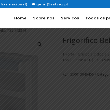
fixa nacional)
geral@satvez.pt
Home
Sobre nós
Serviços
Todos os p
 Beko TSE 1423 N
Frigorifico B
1 Porta | Branco | Cíclico | 
Top | Classe A++ | 840 x 545
REF:
350013046406
Categor