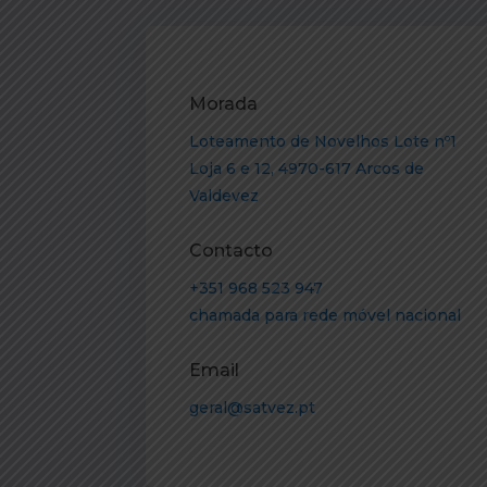
Morada
Loteamento de Novelhos Lote nº1
Loja 6 e 12, 4970-617 Arcos de
Valdevez
Contacto
+351 968 523 947
chamada para rede móvel nacional
Email
geral@satvez.pt